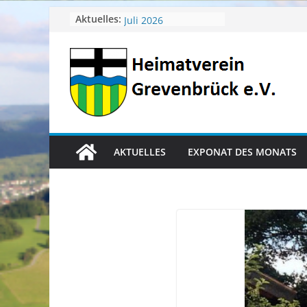
Zum
April 2026
Aktuelles:
Juli 2026
Inhalt
Juni 2026
springen
Mai 2026
Heimatverein aktuell
AKTUELLES
EXPONAT DES MONATS