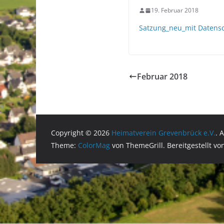
19. Februar 2018
Satzung_neu_mit Datens
Februar 2018
Copyright © 2026
Heimatverein Grevenbrück e.V.
. 
Theme:
ColorMag
von ThemeGrill. Bereitgestellt v