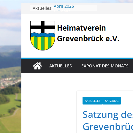
Zum
Aktuelles:
April 2026
Juli 2026
Inhalt
Juni 2026
springen
Mai 2026
Heimatverein aktuell
AKTUELLES
EXPONAT DES MONATS
AKTUELLES
SATZUNG
Satzung de
Grevenbrüc