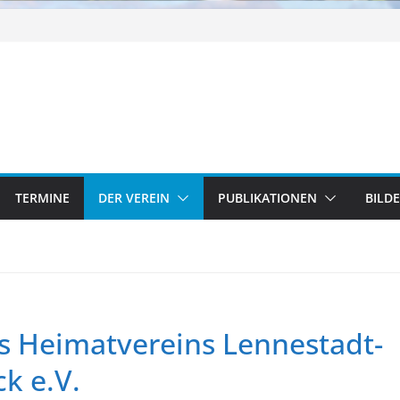
TERMINE
DER VEREIN
PUBLIKATIONEN
BILD
s Heimatvereins Lennestadt-
k e.V.