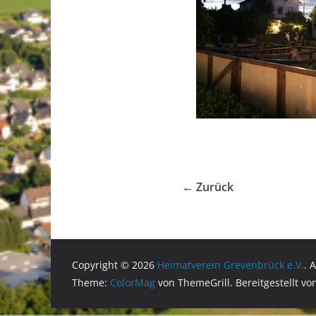
← Zurück
Copyright © 2026
Heimatverein Grevenbrück e.V.
. 
Theme:
ColorMag
von ThemeGrill. Bereitgestellt v