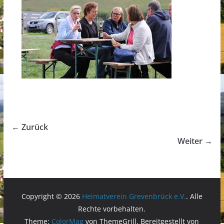
← Zurück
Weiter →
Copyright © 2026
Heimatverein Grevenbrück e.V.
. Alle
Rechte vorbehalten.
Theme:
ColorMag
von ThemeGrill. Bereitgestellt von