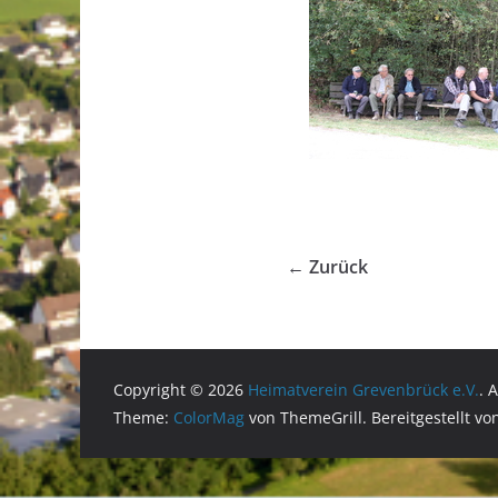
← Zurück
Copyright © 2026
Heimatverein Grevenbrück e.V.
. 
Theme:
ColorMag
von ThemeGrill. Bereitgestellt v