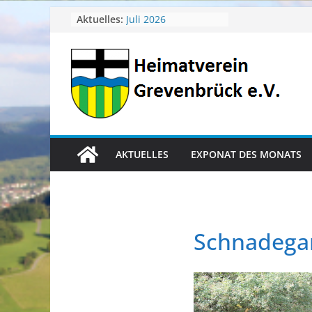
April 2026
Zum
Aktuelles:
Juli 2026
Inhalt
Juni 2026
Mai 2026
springen
Heimatverein aktuell
AKTUELLES
EXPONAT DES MONATS
Schnadega