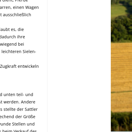
Karren, einen Wagen
t ausschließlich
aubt es, die
 dadurch ihre
rwiegend bei
eichteren Sielen-
 Zugkraft entwickeln
 unten teil- und
sst werden. Andere
tellte der Sattler
rechend der Größe
wunde Stellen und
s beim Verkauf des