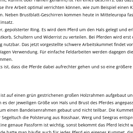
e ihre Arbeit optimal verrichten können, wie zum Beispiel einen 
en. Neben Brustblatt-Geschirren kommen heute in Mitteleuropa fas
insatz.
r, gepolsterter Ring. Es wird dem Pferd um den Hals gelegt und erl
stkorb, Schultern und Widerrist zu verteilen. Bei Pferden wird erst
g nutzbar. Das jetzt vorgestellte schwere Arbeitskummet findet vo
gen Verwendung. Für einfache Feldarbeiten werden dagegen die l
ommen.
s ist, dass die Pferde dabei aufrechter gehen und so eine größere
 ist auf einen grün gestrichenen großen Holzrahmen aufgebaut und
n es der jeweiligen Größe von Hals und Brust des Pferdes angepa
m einen Bandeisenrahmen gebaut und nicht teilbar. Die Kummets s
er Segeltuch die Polsterung aus Rosshaar, Werg und Seegras entsp
Eine genaue Passform ist wichtig, sonst bekommt das Pferd leicht 
de hatte man häufig auch für jedes Pferd ein eigenes Kummet, da