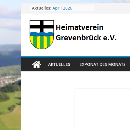
Zum
Aktuelles:
April 2026
Juli 2026
Inhalt
Juni 2026
springen
Mai 2026
Heimatverein aktuell
AKTUELLES
EXPONAT DES MONATS