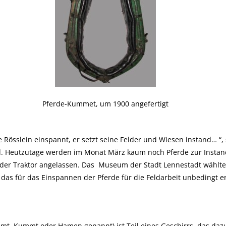
Pferde-Kummet, um 1900 angefertigt
 Rösslein einspannt, er setzt seine Felder und Wiesen instand… “, 
ed. Heutzutage werden im Monat März kaum noch Pferde zur Instan
der Traktor angelassen. Das
Museum der Stadt Lennestadt wählte
das für das Einspannen der Pferde für die Feldarbeit unbedingt er
t, Kummt oder Hamen genannt) ist Teil eines Geschirrs, das dazu