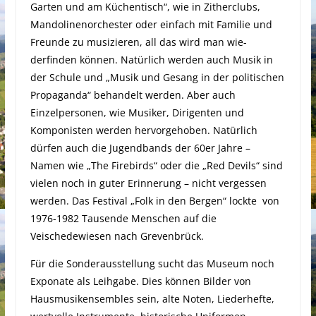
Garten und am Küchentisch“, wie in Zitherclubs,
Mandolinenorchester oder einfach mit Familie und
Freunde zu musi­zieren, all das wird man wie­
derfinden können. Natürlich werden auch Musik in
der Schule und „Musik und Ge­sang in der politischen
Propa­ganda“ behandelt werden. Aber auch
Einzelpersonen, wie Musiker, Dirigenten und
Komponisten werden hervor­gehoben. Natürlich
dürfen auch die Jugendbands der 60er Jah­re –
Namen wie „The Firebirds“ oder die „Red Devils“ sind
vielen noch in guter Erinnerung – nicht vergessen
werden. Das Festival „Folk in den Bergen“ lockte
von
1976-1982 Tausende Menschen auf die
Veischedewiesen nach Grevenbrück.
Für die Sonder­ausstellung sucht das Museum noch
Exponate als Leihgabe. Dies können Bilder von
Hausmusikensembles sein, alte Noten, Liederhefte,