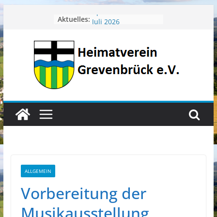
Zum
April 2026
Aktuelles:
Juli 2026
Inhalt
Juni 2026
springen
Mai 2026
Heimatverein aktuell
ALLGEMEIN
Vorbereitung der
Musikausstellung