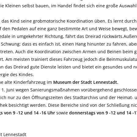
ie Kleinen selbst bauen, im Handel findet sich eine große Auswahl
das Kind seine grobmotorische Koordination üben. Es lernt durch
f den Pedalen auf eine ganz bestimmte Art und Weise bewegt, bew
 Pedale in umgekehrter Richtung, fährt das Dreirad rückwärts.Auße
 Schwung: dass es einfach ist, einen Hang hinunter zu fahren, ab
treten. Auch die Koordination zwischen Armen und Beinen beim gl
t. Am meisten trainiert dieses Fahrzeug jedoch die Beinmuskulatu
n das Dreirad gute Dienste leisten und bietet ein gesundes und n
rgie des Kindes.
ne alte Kinderfahrzeug im
Museum der Stadt Lennestadt.
 1. Juni wegen Sanierungsmaßnahmen vorübergehend geschlossen 
ich nur zu den Öffnungszeiten des Stadtarchivs und der Heimat- 
hek besichtigt werden. Diese Bereiche sind von der Schließung nic
s von 9 -12 und 14 -16 Uhr
sowie
donnerstags von 9 -12 und 14 -1
t Lennestadt