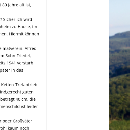
80 Jahre alt ist,
 Sicherlich wird
daheim zu Hause, im
ehen. Hiermit können
eimatverein. Alfred
em Sohn Friedel,
its 1941 verstarb.
päter in das
 Ketten-Tretantrieb
 kindgerecht guten
 beträgt 40 cm, die
enschild ist leider
er oder Großväter
 wohl kaum noch