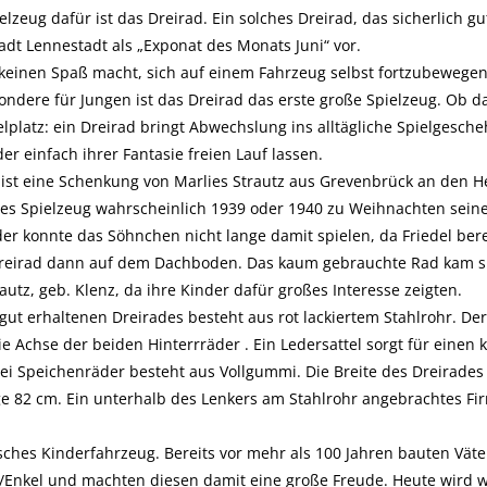
lzeug dafür ist das Dreirad. Ein solches Dreirad, das sicherlich gut 
adt Lennestadt als „Exponat des Monats Juni“ vor.
 keinen Spaß macht, sich auf einem Fahrzeug selbst fortzubewegen?
ondere für Jungen ist das Dreirad das erste große Spielzeug. Ob 
lplatz: ein Dreirad bringt Abwechslung ins alltägliche Spielgesch
er einfach ihrer Fantasie freien Lauf lassen.
 ist eine Schenkung von Marlies Strautz aus Grevenbrück an den H
eses Spielzeug wahrscheinlich 1939 oder 1940 zu Weihnachten sein
der konnte das Söhnchen nicht lange damit spielen, da Friedel bere
Dreirad dann auf dem Dachboden. Das kaum gebrauchte Rad kam s
utz, geb. Klenz, da ihre Kinder dafür großes Interesse zeigten.
ut erhaltenen Dreirades besteht aus rot lackiertem Stahlrohr. Der
ie Achse der beiden Hinterrräder . Ein Ledersattel sorgt für einen
rei Speichenräder besteht aus Vollgummi. Die Breite des Dreirades
 82 cm. Ein unterhalb des Lenkers am Stahlrohr angebrachtes Firm
sisches Kinderfahrzeug. Bereits vor mehr als 100 Jahren bauten Vät
er/Enkel und machten diesen damit eine große Freude. Heute wird