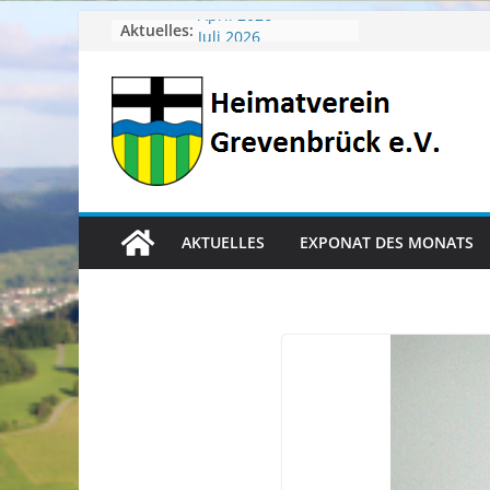
Zum
Aktuelles:
April 2026
Juli 2026
Inhalt
Juni 2026
springen
Mai 2026
Heimatverein aktuell
AKTUELLES
EXPONAT DES MONATS