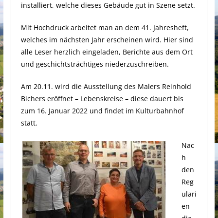
installiert, welche dieses Gebäude gut in Szene setzt.
Mit Hochdruck arbeitet man an dem 41. Jahresheft,
welches im nächsten Jahr erscheinen wird. Hier sind
alle Leser herzlich eingeladen, Berichte aus dem Ort
und geschichtsträchtiges niederzuschreiben.
Am 20.11. wird die Ausstellung des Malers Reinhold
Bichers eröffnet – Lebenskreise – diese dauert bis
zum 16. Januar 2022 und findet im Kulturbahnhof
statt.
Nac
h
den
Reg
ulari
en