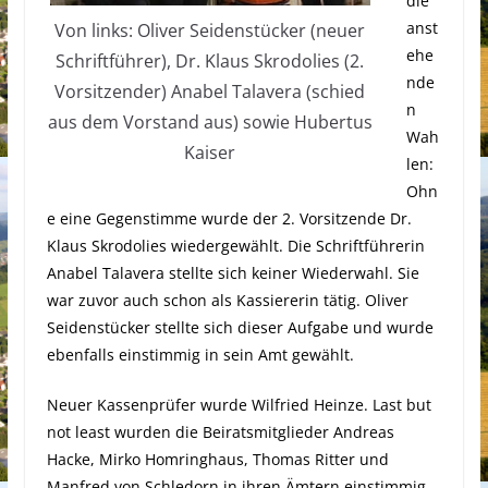
die
anst
Von links: Oliver Seidenstücker (neuer
ehe
Schriftführer), Dr. Klaus Skrodolies (2.
nde
Vorsitzender) Anabel Talavera (schied
n
aus dem Vorstand aus) sowie Hubertus
Wah
Kaiser
len:
Ohn
e eine Gegenstimme wurde der 2. Vorsitzende Dr.
Klaus Skrodolies wiedergewählt. Die Schriftführerin
Anabel Talavera stellte sich keiner Wiederwahl. Sie
war zuvor auch schon als Kassiererin tätig. Oliver
Seidenstücker stellte sich dieser Aufgabe und wurde
ebenfalls einstimmig in sein Amt gewählt.
Neuer Kassenprüfer wurde Wilfried Heinze. Last but
not least wurden die Beiratsmitglieder Andreas
Hacke, Mirko Homringhaus, Thomas Ritter und
Manfred von Schledorn in ihren Ämtern einstimmig