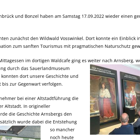
enbrück und Bonzel haben am Samstag 17.09.2022 wieder einen g
ten zunächst den Wildwald Vosswinkel. Dort konnte ein Einblick i
ination zum sanften Tourismus mit pragmatischen Naturschutz g
ittagessen im dortigen Waldcafe ging es weiter nach Arnsberg, wo
ung durch das Sauerlandmuseum
r konnten dort unsere Geschichte und
t bis zur Gegenwart verfolgen.
nehmer bei einer Altstadtführung die
 Altstadt. In origineller
wurde die Geschichte Arnsbergs den
sätzlich wurde dabei d
ie Entstehung
so mancher
noch heute