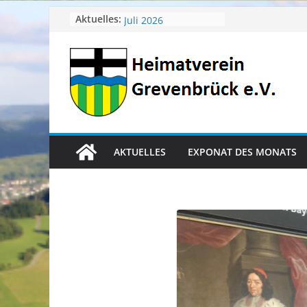
Zum
Aktuelles:
April 2026
Juli 2026
Inhalt
Juni 2026
springen
Mai 2026
Heimatverein aktuell
AKTUELLES
EXPONAT DES MONATS