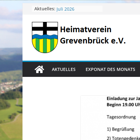
Zum
April 2026
Aktuelles:
Juli 2026
Inhalt
Juni 2026
springen
Mai 2026
Heimatverein aktuell
AKTUELLES
EXPONAT DES MONATS