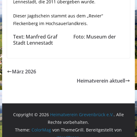
Lennestadt, die 2011 übergeben wurde.
Dieser Jagdschein stammt aus dem „Revier“
Fleckenberg im Hochsauerlandkreis.
Text: Manfred Graf Foto: Museum der
Stadt Lennestadt
März 2026
Heimatverein aktuell
Copyright © 2026
Heimatverein Grevenbrück e.V.
. Alle
Rechte vorbehalten.
Theme:
ColorMag
von ThemeGrill. Bereitgestellt von