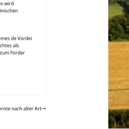
s wird
einischen
comes de Vordei
chtes als
 zum Förder
ernte nach alter Art