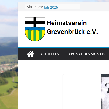
Zum
April 2026
Aktuelles:
Juli 2026
Inhalt
Juni 2026
springen
Mai 2026
Heimatverein aktuell
AKTUELLES
EXPONAT DES MONATS