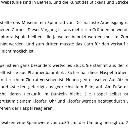
Webstühle sind in Betrieb, und die Kunst des Stickens und Stricke
 stellte das Museum ein Spinnrad vor. Der nächste Arbeitsgang 
enen Garnes. Dieser Vorgang ist aus mehreren Gründen notwend
Spinnradspule bleiben, die ja weiter benutzt werden musste. Z
einigt werden. Und zum dritten musste das Garn für den Verkauf
nicht möglich ist.
aspel ist ein ganz besonders wertvolles Stück. Sie stammt aus der 
ellt ist sie aus Pflaumenbaumholz. Sicher hat diese Haspel frühe
mit reichem Zierrat versehen ist. Neben gedrechselten Aufsätzen 
 und –stecker, gefertigt aus gedrechseltem Bein, auf. Am Fuße di
acht, deren Herkunft im Dunkeln bleibt. Die Haspel selbst is
rt ist mit einem Klopfer. Uhr und Klopfer werden betätigt durch v
rehen der Haspel reagieren.
besitzen eine Spannweite von ca.80 cm, der Umfang beträgt ca.
2