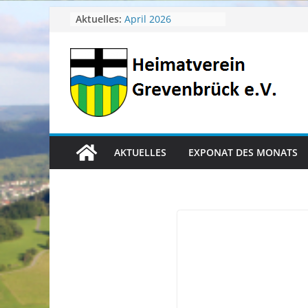
Zum
Aktuelles:
April 2026
Juli 2026
Inhalt
Juni 2026
springen
Mai 2026
Heimatverein aktuell
AKTUELLES
EXPONAT DES MONATS