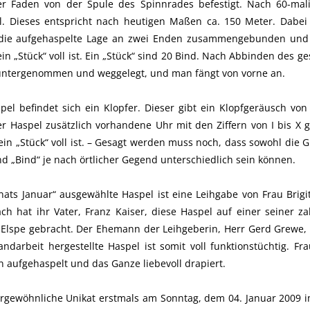
er Faden von der Spule des Spinnrades befestigt. Nach 60-m
oll. Dieses entspricht nach heutigen Maßen ca. 150 Meter. Dabei
 die aufgehaspelte Lage an zwei Enden zusammengebunden und
ein „Stück“ voll ist. Ein „Stück“ sind 20 Bind. Nach Abbinden des g
runtergenommen und weggelegt, und man fängt von vorne an.
pel befindet sich ein Klopfer. Dieser gibt ein Klopfgeräusch von
ser Haspel zusätzlich vorhandene Uhr mit den Ziffern von I bis X g
ein „Stück“ voll ist. – Gesagt werden muss noch, dass sowohl die 
d „Bind“ je nach örtlicher Gegend unterschiedlich sein können.
nats Januar“ ausgewählte Haspel ist eine Leihgabe von Frau Brigi
ch hat ihr Vater, Franz Kaiser, diese Haspel auf einer seiner za
Elspe gebracht. Der Ehemann der Leihgeberin, Herr Gerd Grewe, h
andarbeit hergestellte Haspel ist somit voll funktionstüchtig. F
n aufgehaspelt und das Ganze liebevoll drapiert.
ergewöhnliche Unikat erstmals am Sonntag, dem 04. Januar 2009