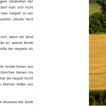
aligem Umdrehen der
 darf man sich nicht
 man haspelt so von
esamten „Stücks“ wird
 sich, wenn ein Bind
ibt an, wieviel Binde
Größe der Haspeln als
tte Grewe-Kaiser aus
hlreichen Reisen ins
at die Haspel leicht
rau Marlies Nöker aus
 im Museum der Stadt