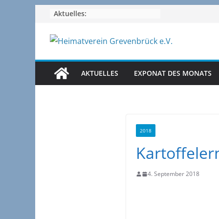
Zum
Aktuelles:
Inhalt
springen
AKTUELLES
EXPONAT DES MONATS
2018
Kartoffeler
4. September 2018