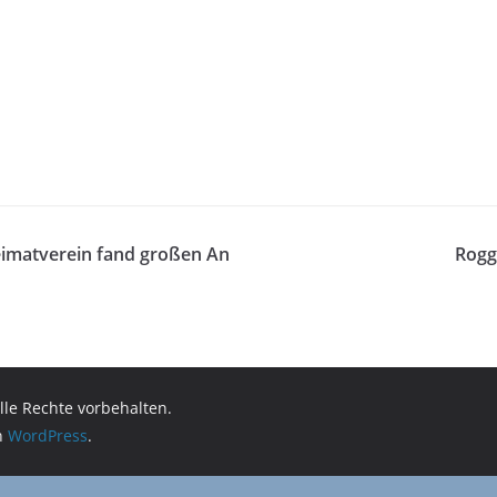
eimatverein fand großen An
Rogg
Alle Rechte vorbehalten.
on
WordPress
.