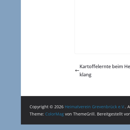
Kartoffelernte beim H
klang
Copyright © 2026
Heimatverein Grevenbrück e.V.
. 
Theme:
ColorMag
von ThemeGrill. Bereitgestellt v