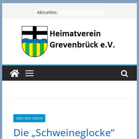
Zum
Aktuelles:
Inhalt
springen
ÜBER DEN VEREIN
Die „Schweineglocke“