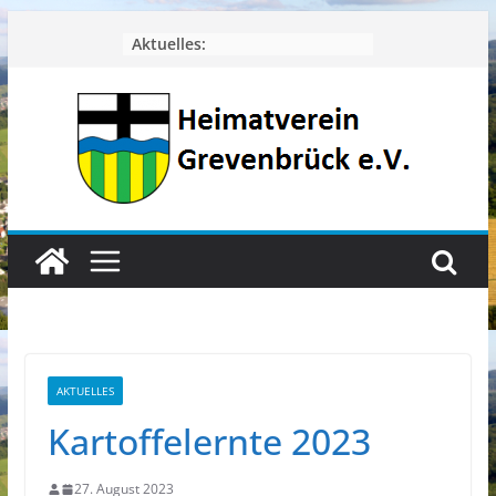
Zum
Aktuelles:
Inhalt
springen
AKTUELLES
Kartoffelernte 2023
27. August 2023