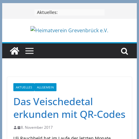
Zum
Aktuelles:
Inhalt
springen
AKTUELLES
ALLGEMEIN
Das Veischedetal
erkunden mit QR-Codes
8. November 2017
Uli Rauchheld hat im Laufe der letzten Monate