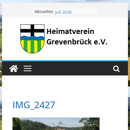
Zum
April 2026
Aktuelles:
Juli 2026
Inhalt
Juni 2026
springen
Mai 2026
Heimatverein aktuell
IMG_2427