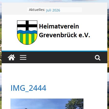
Zum
April 2026
Aktuelles:
Juli 2026
Inhalt
Juni 2026
springen
Mai 2026
Heimatverein aktuell
IMG_2444