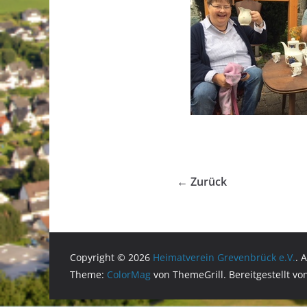
← Zurück
Copyright © 2026
Heimatverein Grevenbrück e.V.
. 
Theme:
ColorMag
von ThemeGrill. Bereitgestellt v