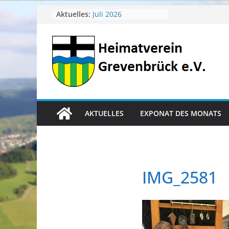
April 2026
Zum
Aktuelles:
Juli 2026
Inhalt
Juni 2026
Mai 2026
springen
Heimatverein aktuell
AKTUELLES
EXPONAT DES MONATS
IMG_2581