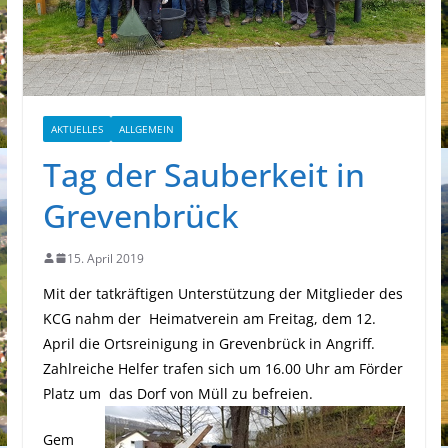
AKTUELLES
ALLGEMEIN
Tag der Sauberkeit in
Grevenbrück
15. April 2019
Mit der tatkräftigen Unterstützung der Mitglieder des
KCG nahm der Heimatverein am Freitag, dem 12.
April die Ortsreinigung in Grevenbrück in Angriff.
Zahlreiche Helfer trafen sich um 16.00 Uhr am Förder
Platz um das Dorf von Müll zu befreien.
Gem