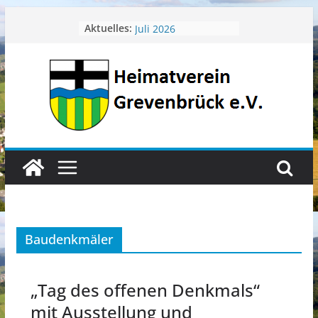
Zum
April 2026
Aktuelles:
Juli 2026
Inhalt
Juni 2026
springen
Mai 2026
Heimatverein aktuell
Baudenkmäler
„Tag des offenen Denkmals“
mit Ausstellung und