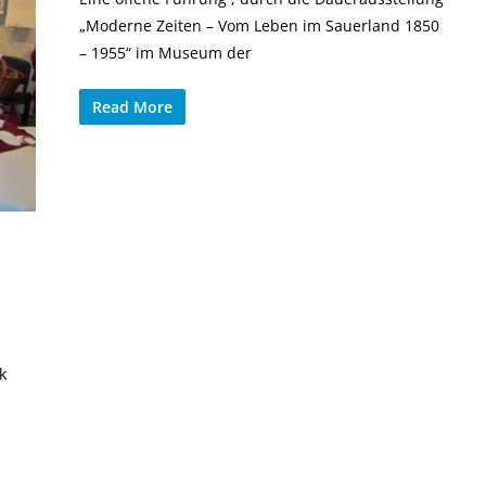
„Moderne Zeiten – Vom Leben im Sauerland 1850
– 1955“ im Museum der
Read More
k