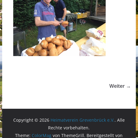
Weiter →
Copyright © 2026
Heimatverein Grevenbrück e.V.
. Alle
Rechte vorbehalten.
Theme:
ColorMag
von ThemeGrill. Bereitgestellt von