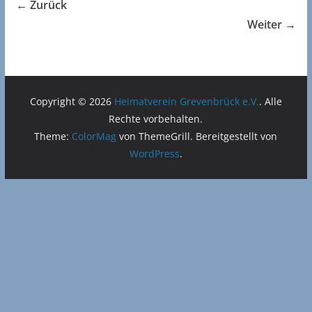
← Zurück
Weiter →
Copyright © 2026
Heimatverein Grevenbrück e.V.
. Alle
Rechte vorbehalten.
Theme:
ColorMag
von ThemeGrill. Bereitgestellt von
WordPress
.