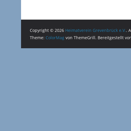
Copyright © 2026
Heimatverein Grevenbrück e.V.
. 
Theme:
ColorMag
von ThemeGrill. Bereitgestellt v