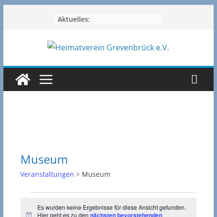
Zum
Aktuelles:
Inhalt
springen
Museum
Veranstaltungen
Museum
Veranstaltungen
Es wurden keine Ergebnisse für diese Ansicht gefunden.
Hier geht es zu den
nächsten bevorstehenden