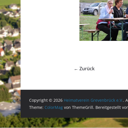
← Zurück
Copyright © 2026
Heimatverein Grevenbrück e.V.
. 
Theme:
ColorMag
von ThemeGrill. Bereitgestellt v