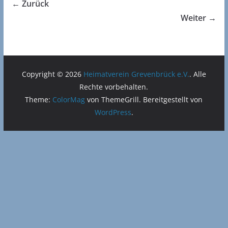
← Zurück
Weiter →
Copyright © 2026
Heimatverein Grevenbrück e.V.
. Alle
Rechte vorbehalten.
Theme:
ColorMag
von ThemeGrill. Bereitgestellt von
WordPress
.