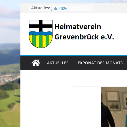
Zum
April 2026
Aktuelles:
Juli 2026
Inhalt
Juni 2026
springen
Mai 2026
Heimatverein aktuell
AKTUELLES
EXPONAT DES MONATS