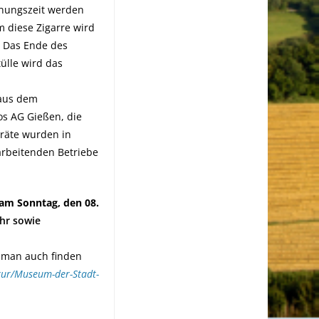
knungszeit werden
 diese Zigarre wird
. Das Ende des
ülle wird das
 aus dem
os AG Gießen, die
eräte wurden in
arbeitenden Betriebe
am Sonntag, den 08.
Uhr sowie
n man auch finden
tur/Museum-der-Stadt-