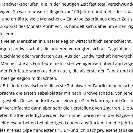
 Handwerksberufen, die in der heutigen Zeit fast total verschwund
igen. So war in unserer Region vor 100 Jahren und mehr die Taba
und ernährte viele Menschen. – Ein Arbeitsgerät aus dieser Zeit 
„Exponat des Monats April“ vor. Es handelt sich dabei um einen Zi
Museum.
es vielen Menschen in unserer Region wirtschaftlich sehr schlecht.
argen Landwirtschaft, die anderen verdingten sich als Tagelöhner,
eutschland oder wanderten aus. Aus der Landwirtschaft hervorgeh
 Männer, die als Fuhrleute mehr oder weniger weit über Land zoge
nder Fuhrleute waren es dann auch, die als erste den Tabak und d
e hiesige Region mitbrachten.
W.Brill in Kirchveischede die erste Tabakwaren-Fabrik im heimisch
achte die ersten Tabakblätter mit nach Kirchveischede. Von jehe
ergestellt. Dieses bedurfte aber einer großen Erfahrung und Geschi
m“ vereinfachte dann aber sehr die Herstellung von Zigarren. Die 
eten Kräften erledigt werden. Fast immer waren es in der Folgezeit
beit diese Arbeiten bei niedrigen Löhnen ausführten. Um die Jah
l des Kreises Olpe mindestens 13 urkundlich nachgewiesene tabak