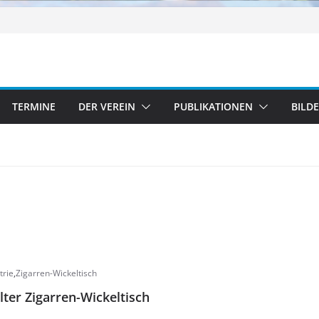
TERMINE
DER VEREIN
PUBLIKATIONEN
BILD
trie
,
Zigarren-Wickeltisch
lter Zigarren-Wickeltisch