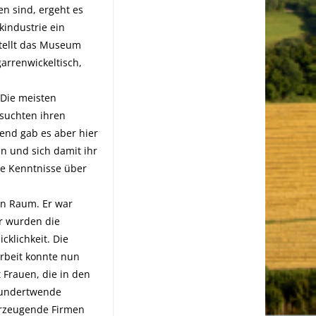
en sind, ergeht es
kindustrie ein
stellt das Museum
garrenwickeltisch,
 Die meisten
 suchten ihren
end gab es aber hier
n und sich damit ihr
ie Kenntnisse über
en Raum. Er war
r wurden die
cklichkeit. Die
Arbeit konnte nun
 Frauen, die in den
rhundertwende
erzeugende Firmen