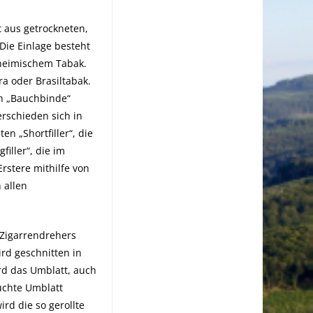
t aus getrockneten,
Die Einlage besteht
 heimischem Tabak.
a oder Brasiltabak.
ch „Bauchbinde“
erschieden sich in
n „Shortfiller“, die
iller“, die im
rstere mithilfe von
 allen
 Zigarrendrehers
ird geschnitten in
rd das Umblatt, auch
euchte Umblatt
rd die so gerollte