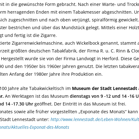
mit in die gewünschte Form gebracht. Nach einer Warte- und Troc
Form herragenden Enden mit einem Tabakmesser abgeschnitten. Um
sich zugeschnitten und nach oben verjüngt, spiralförmig gewickelt
ster bestrichen und über das Mundstück gelegt. Mittels einer Holzt
 und fertig ist die Zigarre.
erte Zigarrenwickelmaschine, auch Wickelbock genannt, stammt
zeit größten deutschen Tabakfabrik, der Firma R. u. C. Rinn & Clo
Hergestellt wurde sie von der Firma Landvogt in Herford. Diese G
0 und den 1950er bis 1960er Jahren genutzt. Die letzten tabakver
ten Anfang der 1980er Jahre ihre Produktion ein.
 100 Jahre alte Tabakwickeltisch im
Museum der Stadt Lennestadt 
r.
An Werktagen ist das Museum
dienstags von 9 -12 und 14 -16 
nd 14 -17.30 Uhr
geöffnet. Der Eintritt in das Museum ist frei.
onates sowie alle früher vorgestellten „Exponate des Monats“ kan
 Stadt Lennestadt unter:
http://www.lennestadt.de/Leben-Wohnen/Kul
nats/Aktuelles-Exponat-des-Monats