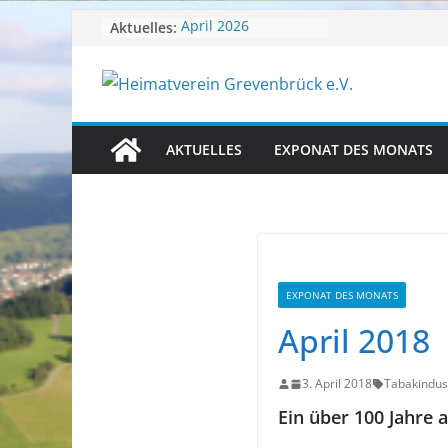
Zum
Aktuelles:
April 2026
Juli 2026
Inhalt
Juni 2026
springen
Mai 2026
Heimatverein aktuell
AKTUELLES
EXPONAT DES MONATS
EXPONAT DES MONATS
April 2018
3. April 2018
Tabakindus
Ein über 100 Jahre a