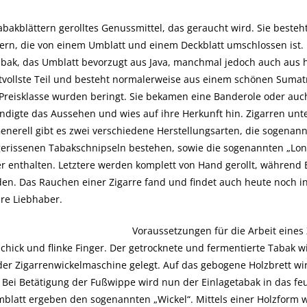
Tabakblättern gerolltes Genussmittel, das geraucht wird. Sie besteh
ern, die von einem Umblatt und einem Deckblatt umschlossen ist. 
bak, das Umblatt bevorzugt aus Java, manchmal jedoch auch aus
rtvollste Teil und besteht normalerweise aus einem schönen Sumatr
Preisklasse wurden beringt. Sie bekamen eine Banderole oder au
ändigte das Aussehen und wies auf ihre Herkunft hin. Zigarren unt
nerell gibt es zwei verschiedene Herstellungsarten, die sogenannte
erissenen Tabakschnipseln bestehen, sowie die sogenannten „Longf
r enthalten. Letztere werden komplett von Hand gerollt, während E
en. Das Rauchen einer Zigarre fand und findet auch heute noch in
hre Liebhaber.
Voraussetzungen für die Arbeit eines
chick und flinke Finger. Der getrocknete und fermentierte Tabak w
 der Zigarrenwickelmaschine gelegt. Auf das gebogene Holzbrett wi
t. Bei Betätigung der Fußwippe wird nun der Einlagetabak in das f
mblatt ergeben den sogenannten „Wickel“. Mittels einer Holzform wi