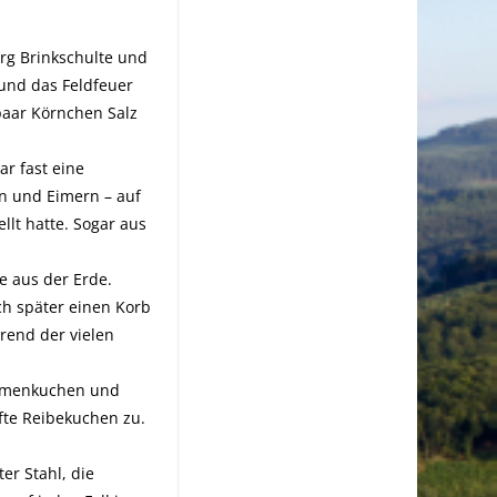
rg Brinkschulte und
 und das Feldfeuer
 paar Körnchen Salz
ar fast eine
n und Eimern – auf
lt hatte. Sogar aus
e aus der Erde.
ch später einen Korb
rend der vielen
aumenkuchen und
afte Reibekuchen zu.
er Stahl, die