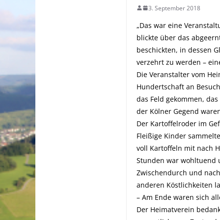
3. September 2018
„Das war eine Veranstalt
blickte über das abgeern
beschickten, in dessen G
verzehrt zu werden – eine
Die Veranstalter vom Hei
Hundertschaft an Besuch
das Feld gekommen, das S
der Kölner Gegend waren
Der Kartoffelroder im Gef
Fleißige Kinder sammelte
voll Kartoffeln mit nach
Stunden war wohltuend u
Zwischendurch und nach 
anderen Köstlichkeiten l
– Am Ende waren sich all
Der Heimatverein bedankt 