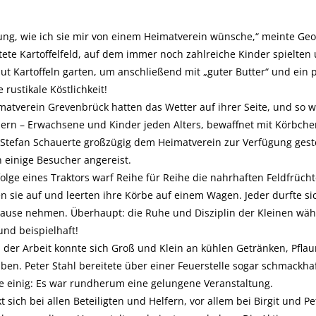
ung, wie ich sie mir von einem Heimatverein wünsche,“ meinte Geo
tete Kartoffelfeld, auf dem immer noch zahlreiche Kinder spielten
lut Kartoffeln garten, um anschließend mit „guter Butter“ und ein
 rustikale Köstlichkeit!
matverein Grevenbrück hatten das Wetter auf ihrer Seite, und so w
ern – Erwachsene und Kinder jeden Alters, bewaffnet mit Körbche
tefan Schauerte großzügig dem Heimatverein zur Verfügung gestel
 einige Besucher angereist.
olge eines Traktors warf Reihe für Reihe die nahrhaften Feldfrücht
n sie auf und leerten ihre Körbe auf einem Wagen. Jeder durfte si
 Hause nehmen. Überhaupt: die Ruhe und Disziplin der Kleinen wäh
nd beispielhaft!
der Arbeit konnte sich Groß und Klein an kühlen Getränken, Pfl
aben. Peter Stahl bereitete über einer Feuerstelle sogar schmackh
e einig: Es war rundherum eine gelungene Veranstaltung.
sich bei allen Beteiligten und Helfern, vor allem bei Birgit und Pet