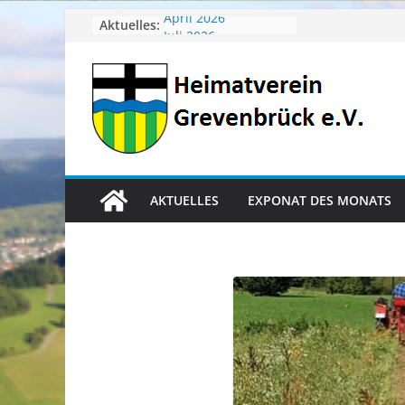
Zum
Aktuelles:
April 2026
Juli 2026
Inhalt
Juni 2026
springen
Mai 2026
Heimatverein aktuell
AKTUELLES
EXPONAT DES MONATS