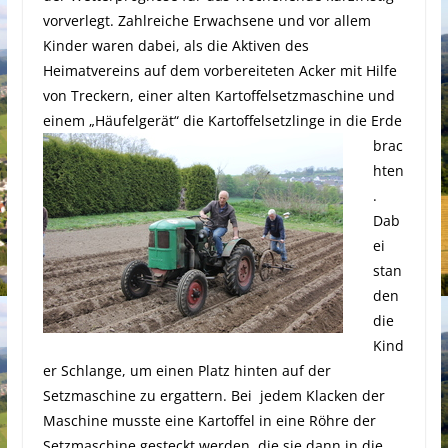
vorverlegt. Zahlreiche Erwachsene und vor allem
Kinder waren dabei, als die Aktiven des
Heimatvereins auf dem vorbereiteten Acker mit Hilfe
von Treckern, einer alten Kartoffelsetzmaschine und
einem
„Häufelgerät“ die Kartoffelsetzlinge in die Erde
brac
hten
.
Dab
ei
stan
den
die
Kind
er Schlange, um einen Platz hinten auf der
Setzmaschine zu ergattern. Bei jedem Klacken der
Maschine musste eine Kartoffel in eine Röhre der
Setzmaschine gesteckt werden, die sie dann in die