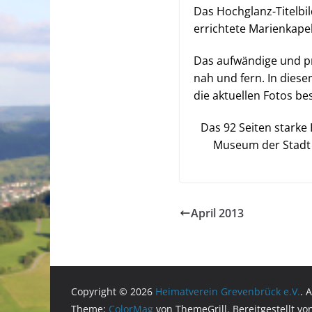
Das Hochglanz-Titelbil
errichtete Marienkapel
Das aufwändige und pr
nah und fern. In diese
die aktuellen Fotos b
Das 92 Seiten starke 
Museum der Stadt 
April 2013
Copyright © 2026
Heimatverein Grevenbrück e.V.
. 
Theme:
ColorMag
von ThemeGrill. Bereitgestellt v