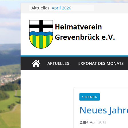
Zum
Aktuelles:
April 2026
Juli 2026
Inhalt
Juni 2026
springen
Mai 2026
Heimatverein aktuell
AKTUELLES
EXPONAT DES MONATS
ALLGEMEIN
Neues Jahr
4. April 2013