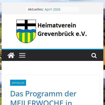
Zum
Aktuelles:
April 2026
Inhalt
Juli 2026
springen
Juni 2026
Mai 2026
Heimatverein aktuell
AKTUELLES
Das Programm der
MEILERWOCHE in