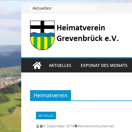
Zum
Aktuelles:
Inhalt
springen
AKTUELLES
EXPONAT DES MONATS
Heimatverein
AKTUELLES
9. September 2016
Heimatverein
,
Internet