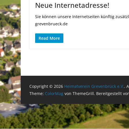
Neue Internetadresse!
Sie können unsere Internetseiten künftig zusät
grevenbrueck.de
Read More
Copyright © 2026
Heimatverein Grevenbrück e.V.
. 
Theme:
ColorMag
von ThemeGrill. Bereitgestellt v