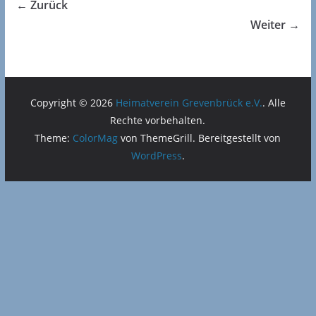
← Zurück
Weiter →
Copyright © 2026
Heimatverein Grevenbrück e.V.
. Alle
Rechte vorbehalten.
Theme:
ColorMag
von ThemeGrill. Bereitgestellt von
WordPress
.