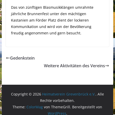
Das von zünftigen Blasmusikklängen umrahmte
jährliche Brunnenfest unter den mächtigen
Kastanien am Förder Platz dient der lockeren
Kommunikation und wird von der Bevölkerung
freudig angenommen und gern besucht.
Gedenkstein
Weitere Aktivitäten des Vereins
Copyright © 2026
Heimatverein Grevenbrück e.V.
. Alle
Rechte vorbehalten.
Theme:
ColorMag
von ThemeGrill. Bereitgestellt von
WordPress
.