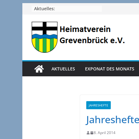
Zum
Aktuelles:
Inhalt
springen
AKTUELLES
EXPONAT DES MONATS
JAHRESHEFTE
Jahreshefte
8. April 2014