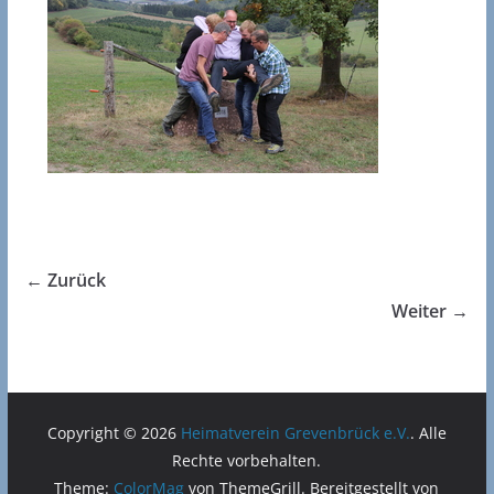
← Zurück
Weiter →
Copyright © 2026
Heimatverein Grevenbrück e.V.
. Alle
Rechte vorbehalten.
Theme:
ColorMag
von ThemeGrill. Bereitgestellt von