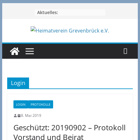
Zum
Aktuelles:
Inhalt
springen
Login
LOGIN
PROTOKOLLE
8. Mai 2019
Geschützt: 20190902 – Protokoll
Vorstand und Beirat