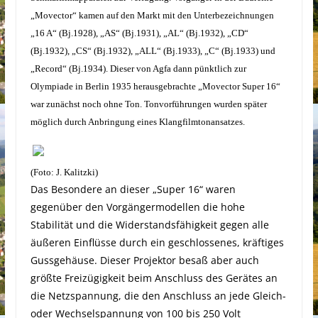
„Movector“ kamen auf den Markt mit den Unterbezeichnungen
„16 A“ (Bj.1928), „AS“ (Bj.1931), „AL“ (Bj.1932), „CD“
(Bj.1932), „CS“ (Bj.1932), „ALL“ (Bj.1933), „C“ (Bj.1933) und
„Record“ (Bj.1934). Dieser von Agfa dann pünktlich zur
Olympiade in Berlin 1935 herausgebrachte „Movector Super 16“
war zunächst noch ohne Ton. Tonvorführungen wurden später
möglich durch Anbringung eines Klangfilmtonansatzes.
(Foto: J. Kalitzki)
Das Besondere an dieser „Super 16“ waren
gegenüber den Vorgängermodellen die hohe
Stabilität und die Widerstandsfähigkeit gegen alle
äußeren Einflüsse durch ein geschlossenes, kräftiges
Gussgehäuse. Dieser Projektor besaß aber auch
größte Freizügigkeit beim Anschluss des Gerätes an
die Netzspannung, die den Anschluss an jede Gleich-
oder Wechselspannung von 100 bis 250 Volt