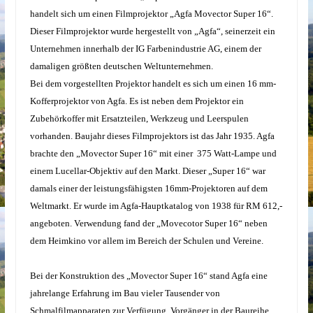
handelt sich um einen Filmprojektor „Agfa Movector Super 16“.
Dieser Filmprojektor wurde hergestellt von „Agfa“, seinerzeit ein
Unternehmen innerhalb der IG Farbenindustrie AG, einem der
damaligen größten deutschen Weltunternehmen.
Bei dem vorgestellten Projektor handelt es sich um einen 16 mm-
Kofferprojektor von Agfa. Es ist neben dem Projektor ein
Zubehörkoffer mit Ersatzteilen, Werkzeug und Leerspulen
vorhanden. Baujahr dieses Filmprojektors ist das Jahr 1935. Agfa
brachte den „Movector Super 16“ mit einer
375 Watt-Lampe und
einem Lucellar-Objektiv auf den Markt. Dieser „Super 16“ war
damals einer der leistungsfähigsten 16mm-Projektoren auf dem
Weltmarkt. Er wurde im Agfa-Hauptkatalog von 1938 für RM 612,-
angeboten. Verwendung fand der „Movecotor Super 16“ neben
dem Heimkino vor allem im Bereich der Schulen und Vereine.
Bei der Konstruktion des „Movector Super 16“ stand Agfa eine
jahrelange Erfahrung im Bau vieler Tausender von
Schmalfilmapparaten zur Verfügung. Vorgänger in der Baureihe