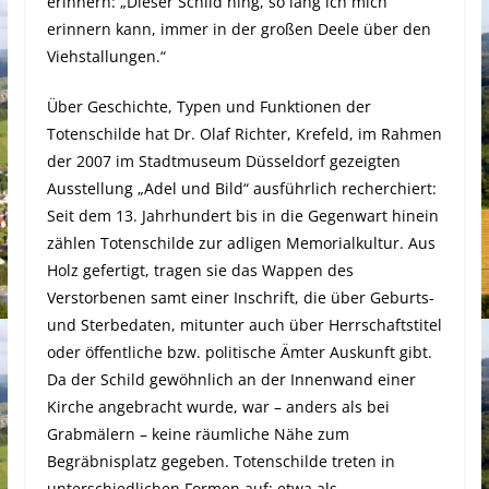
erinnern: „Dieser Schild hing, so lang ich mich
erinnern kann, immer in der großen Deele über den
Viehstallungen.“
Über Geschichte, Typen und Funktionen der
Totenschilde hat Dr. Olaf Richter, Krefeld, im Rahmen
der 2007 im Stadtmuseum Düsseldorf gezeigten
Ausstellung „Adel und Bild“ ausführlich recherchiert:
Seit dem 13. Jahrhundert bis in die Gegenwart hinein
zählen Totenschilde zur adligen Memorialkultur. Aus
Holz gefertigt, tragen sie das Wappen des
Verstorbenen samt einer Inschrift, die über Geburts-
und Sterbedaten, mitunter auch über Herrschaftstitel
oder öffentliche bzw. politische Ämter Auskunft gibt.
Da der Schild gewöhnlich an der Innenwand einer
Kirche angebracht wurde, war – anders als bei
Grabmälern – keine räumliche Nähe zum
Begräbnisplatz gegeben
.
Totenschilde treten in
unterschiedlichen Formen auf: etwa als