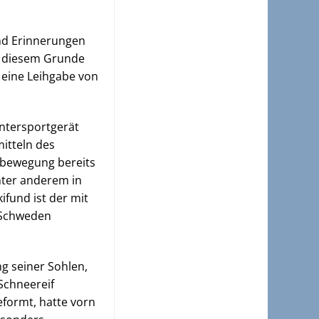
und Erinnerungen
us diesem Grunde
d eine Leihgabe von
intersportgerät
itteln des
rtbewegung bereits
nter anderem in
ifund ist der mit
n Schweden
g seiner Sohlen,
Schneereif
eformt, hatte vorn