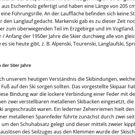
 aus Eschenholz gefertigt und haben eine Länge von 205 cm.
 eine Führungsrille. An der Lauffläche befinden sich keine St
 den Langlauf gedacht. Markenski gab es zu dieser Zeit noc
ier zum überwiegenden Teil im Erzgebirge und im Vogtland.
/ Anfang der 1950er Jahre die Skier durchweg alle von glei
e es sie heute gibt, z. B. Alpenski, Tourenski, Langlaufski, Sp
 der 50er Jahre
ch unserem heutigen Verständnis die Skibindungen, welche 
uß auf den Ski sorgen sollten. Das vorgestellte Skipaar ha
iese Bindung war die lockere Verbindung einer Feder mit de
n zwei verstellbaren metallenen Skibacken eingesetzt, die 
ki angeschraubt waren. Ein lederner Zehenriemen hielt den
einer metallenen Spannfeder führte zunächst durch zwei sei
um den Schuhabsatz gelegt und dieser mittels zweier kip
rauslösen des Seilzuges aus den Klemmen wurde der Skisch