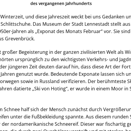
des vergangenen Jahrhunderts
 Winterzeit, und diese Jahreszeit weckt bei uns Gedanken 
nd Schlittschuhe. Das Museum der Stadt Lennestadt stellt a
950er-Jahren als „Exponat des Monats Februar“ vor. Sie sin
us Grevenbrück.
it großer Begeisterung in der ganzen zivilisierten Welt als W
örten ursprünglich zu den wichtigsten Verkehrs- und Jagdm
er jüngeren Zeit deuten darauf hin, dass diese Art der Fo
Jahren genutzt wurde. Bedeutende Exponate lassen sich u
orwegen sowie in Russland verifizieren. Der berühmteste Sk
Jahren datierte „Ski von Hoting“, er wurde in einem Moor i
m Schnee half sich der Mensch zunächst durch Vergrößerun
eifen unter die Fußbekleidung spannte. Aus diesem runden 
r der nordamerikanische Schneereif. Dieser war fischartig g