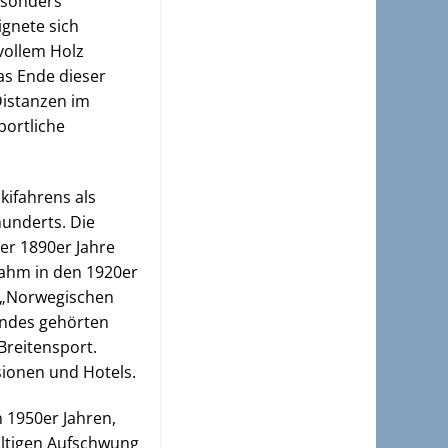
esonders
ignete sich
vollem Holz
as Ende dieser
Distanzen im
portliche
kifahrens als
hunderts. Die
er 1890er Jahre
nahm in den 1920er
n „Norwegischen
andes gehörten
Breitensport.
sionen und Hotels.
 1950er Jahren,
waltigen Aufschwung