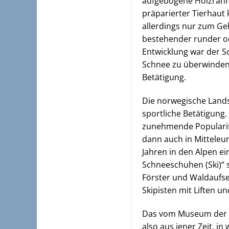
aufgebogene Holzrahme
präparierter Tierhaut 
allerdings nur zum Geh
bestehender runder ode
Entwicklung war der S
Schnee zu überwinden. 
Betätigung.
Die norwegische Lands
sportliche Betätigung.
zunehmende Popularitä
dann auch in Mitteleu
Jahren in den Alpen e
Schneeschuhen (Ski)“ 
Förster und Waldaufseh
Skipisten mit Liften u
Das vom Museum der St
also aus jener Zeit, i