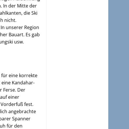
 In der Mitte der
ahlkanten, die Ski
h nicht.
 In unserer Region
cher Bauart. Es gab
rungski usw.
für eine korrekte
t eine Kandahar-
r Ferse. Der
auf einer
 Vorderfuß fest.
tlich angebrachte
pbarer Spanner
uh für den