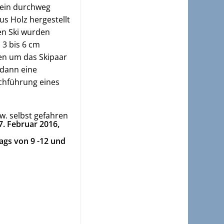
mein durchweg
us Holz hergestellt
en Ski wurden
 3 bis 6 cm
en um das Skipaar
 dann eine
rchführung eines
w. selbst gefahren
. Februar 2016,
ags von 9 -12 und