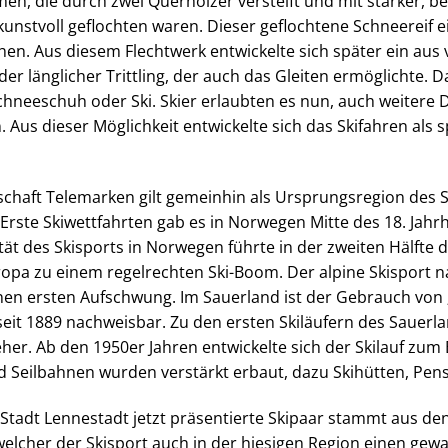
n, die durch zwei Querhölzer versteift und mit starker, b
kunstvoll geflochten waren. Dieser geflochtene Schneereif e
en. Aus diesem Flechtwerk entwickelte sich später ein aus 
r länglicher Trittling, der auch das Gleiten ermöglichte. D
chneeschuh oder Ski. Skier erlaubten es nun, auch weitere 
Aus dieser Möglichkeit entwickelte sich das Skifahren als s
chaft Telemarken gilt gemeinhin als Ursprungsregion des S
 Erste Skiwettfahrten gab es in Norwegen Mitte des 18. Jahr
t des Skisports in Norwegen führte in der zweiten Hälfte d
ropa zu einem regelrechten Ski-Boom. Der alpine Skisport 
inen ersten Aufschwung. Im Sauerland ist der Gebrauch vo
seit 1889 nachweisbar. Zu den ersten Skiläufern des Sauerl
er. Ab den 1950er Jahren entwickelte sich der Skilauf zum 
nd Seilbahnen wurden verstärkt erbaut, dazu Skihütten, Pen
adt Lennestadt jetzt präsentierte Skipaar stammt aus den
n welcher der Skisport auch in der hiesigen Region einen ge