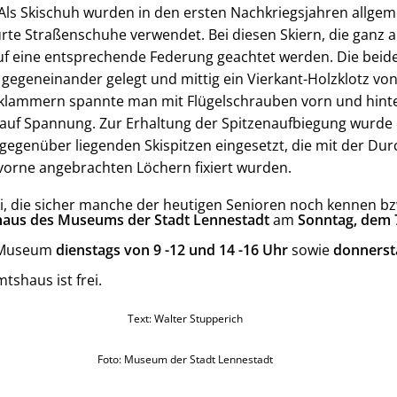
 Als Skischuh wurden in den ersten Nachkriegsjahren allge
rte Straßenschuhe verwendet. Bei diesen Skiern, die ganz a
f eine entsprechende Federung geachtet werden. Die beid
 gegeneinander gelegt und mittig ein Vierkant-Holzklotz von
zklammern spannte man mit Flügelschrauben vorn und hint
 auf Spannung. Zur Erhaltung der Spitzenaufbiegung wurde
gegenüber liegenden Skispitzen eingesetzt, die mit der Du
vorne angebrachten Löchern fixiert wurden.
ki, die sicher manche der heutigen Senioren noch kennen bz
haus des Museums der Stadt Lennestadt
am
Sonntag, dem 7
 Museum
dienstags von 9 -12 und 14 -16 Uhr
sowie
donnerst
mtshaus ist frei.
Text: Walter Stupperich
Foto: Museum der Stadt Lennestadt