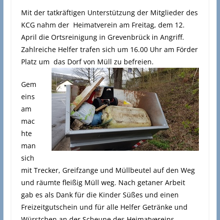
Mit der tatkräftigen Unterstützung der Mitglieder des
KCG nahm der Heimatverein am Freitag, dem 12.
April die Ortsreinigung in Grevenbrück in Angriff.
Zahlreiche Helfer trafen sich um 16.00 Uhr am Förder
Platz um das Dorf von Müll zu befreien.
Gem
eins
am
mac
hte
man
sich
mit Trecker, Greifzange und Müllbeutel auf den Weg
und räumte fleißig Müll weg. Nach getaner Arbeit
gab es als Dank für die Kinder Süßes und einen
Freizeitgutschein und für alle Helfer Getränke und
Würstchen an der Scheune des Heimatvereins