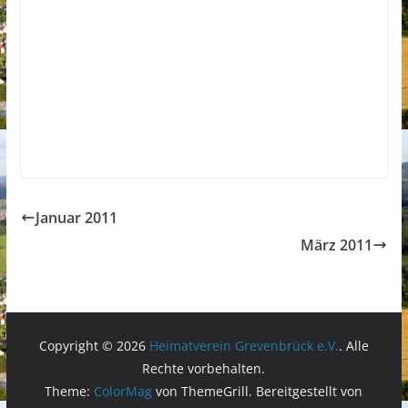
Januar 2011
März 2011
Copyright © 2026
Heimatverein Grevenbrück e.V.
. Alle
Rechte vorbehalten.
Theme:
ColorMag
von ThemeGrill. Bereitgestellt von