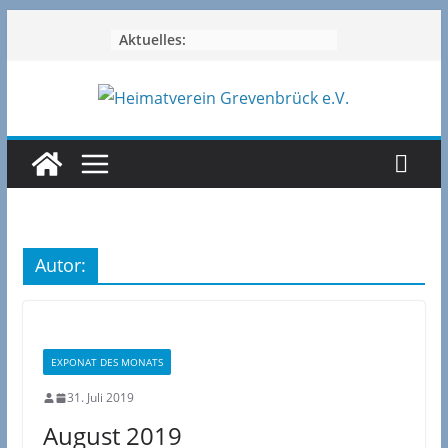
Zum
Aktuelles:
Inhalt
springen
Autor:
EXPONAT DES MONATS
31. Juli 2019
August 2019